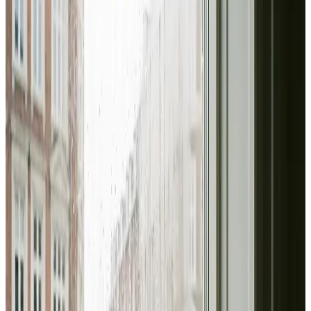
I Vallensbæk leverer vi ventilation til erhverv og industri
fra ende til anden: behovsanalyse, dimensionering,
montering af store anlæg og fast serviceaftale. Altid med
dokumenterede luftmængder.