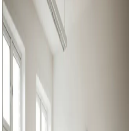
Vallensbæk
Fra svejserøgsudsugning til store centralanlæg: vi
dækker hele bredden af industri- og erhvervsventilation i
Vallensbæk og omegn.
Procesventilation
Udsugning ved svejsning, slibning og kemikalier i
Vallensbæk. Overholder Arbejdstilsynets krav.
Læs mere