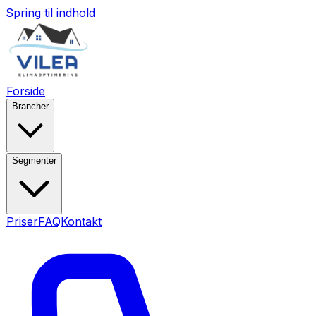
Spring til indhold
Forside
Brancher
Segmenter
Priser
FAQ
Kontakt