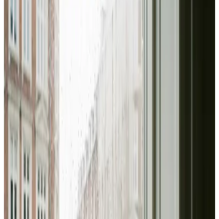
Vi er din industriventilations-partner i Vandel og omegn.
Fra svejserøgsudsugning og støvhåndtering til
kontorventilation med CO₂-styring — vi dimensionerer
korrekt og leverer fuld måledokumentation.