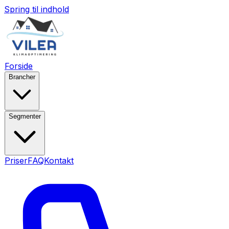
Spring til indhold
Forside
Brancher
Segmenter
Priser
FAQ
Kontakt