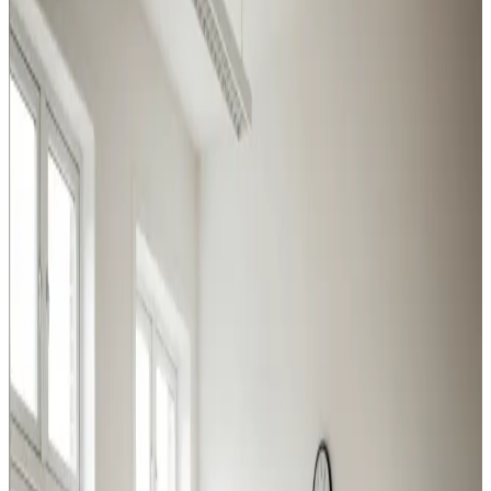
Industri, produktion, lager og kontor i Vandel: vi leverer
ventilation der matcher belastningen og overholder
Arbejdstilsynets krav.
Procesventilation
Udsugning ved svejsning, slibning og kemikalier i Vandel.
Overholder Arbejdstilsynets krav.
Læs mere