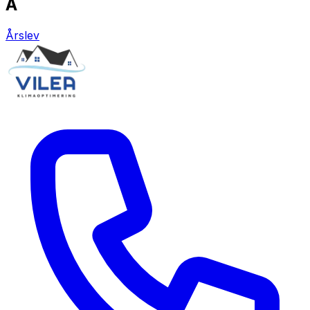
Å
Årslev