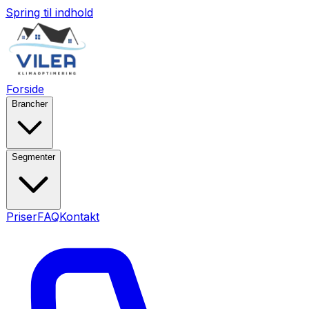
Spring til indhold
Forside
Brancher
Segmenter
Priser
FAQ
Kontakt