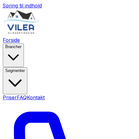
Spring til indhold
Forside
Brancher
Segmenter
Priser
FAQ
Kontakt