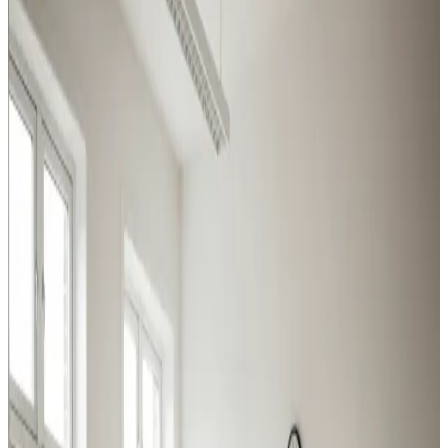
Industri, produktion, lager og kontor i Varde: vi leverer
ventilation der matcher belastningen og overholder
Arbejdstilsynets krav.
Procesventilation
Udsugning ved svejsning, slibning og kemikalier i Varde.
Overholder Arbejdstilsynets krav.
Læs mere