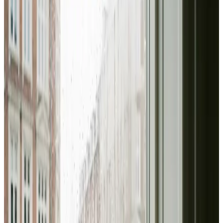
I Varde leverer vi ventilation til erhverv og industri fra
ende til anden: behovsanalyse, dimensionering,
montering af store anlæg og fast serviceaftale. Altid med
dokumenterede luftmængder.