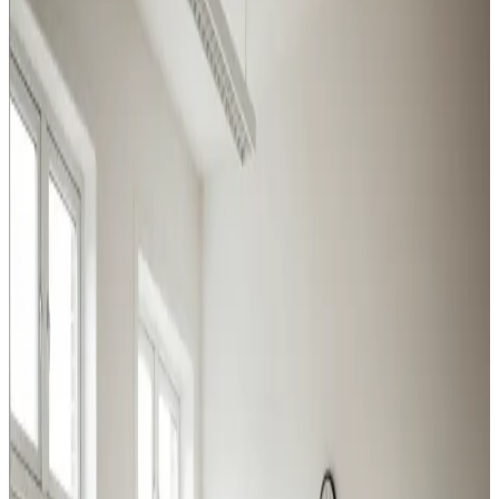
Uanset om det er procesudsugning, hal-ventilation eller
behovsstyret kontorluft, har vi løsningen til erhverv og
industri i Ulstrup.
Procesventilation
Udsugning ved svejsning, slibning og kemikalier i
Ulstrup. Overholder Arbejdstilsynets krav.
Læs mere