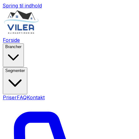
Spring til indhold
Forside
Brancher
Segmenter
Priser
FAQ
Kontakt