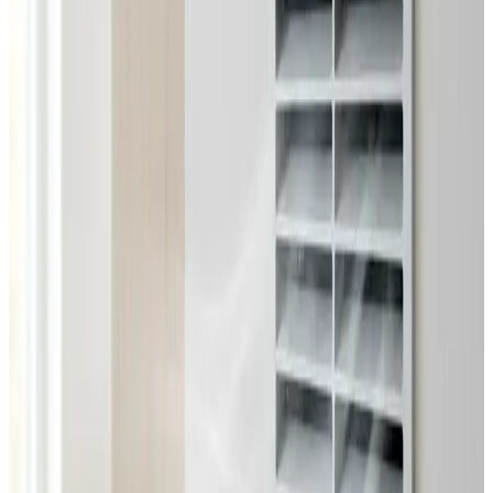
Dimensionering efter BR18 og AT-krav