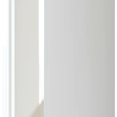
VentilationIndustri klarer hele opgaven i Ulstrup: store
centralanlæg, procesventilation ved kilden og
behovsstyret kontorventilation. Én partner fra
dimensionering til løbende service.