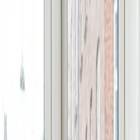
Skal din virksomhed i Vinderup have professionel industri- 
kontorer — efter BR18 og Arbejdstilsynets krav.