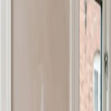
og erhvervsventilation? Vi dimensionerer, installerer og ser