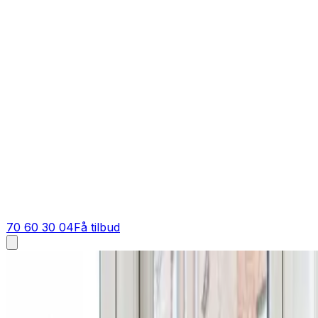
70 60 30 04
Få tilbud
Industriventilation i
Vinderup
Industriventilation i
Vinderup