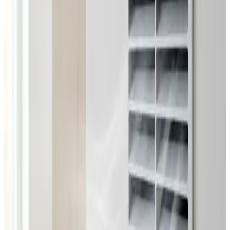
Dimensionering efter BR18 og AT-krav