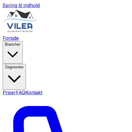
Spring til indhold
Forside
Brancher
Segmenter
Priser
FAQ
Kontakt