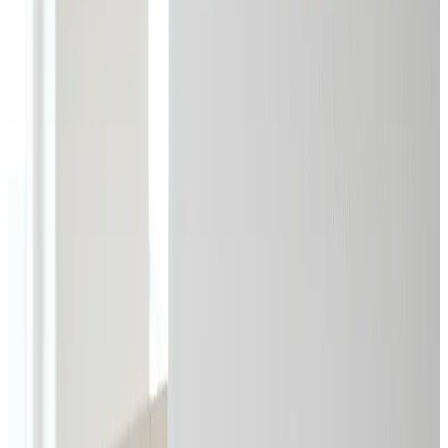
Professionel erhvervsventilation i Viborg: vi projekterer
og installerer ventilation til fabrikker, lagerhaller,
værksteder og kontorer, så I overholder lovkrav og får
et sundt arbejdsmiljø.