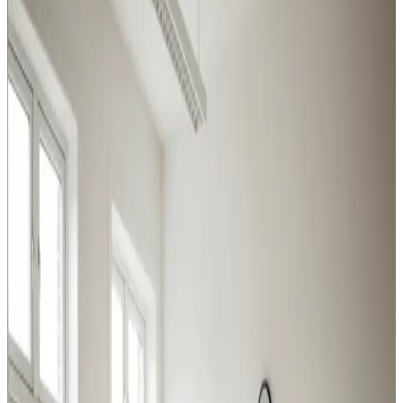
Alle erhvervstyper i Viborg kan få den rette ventilation
hos os — vi rådgiver om central kontra decentral og om
proces- kontra komfortventilation.
Procesventilation
Udsugning ved svejsning, slibning og kemikalier i Viborg.
Overholder Arbejdstilsynets krav.
Læs mere