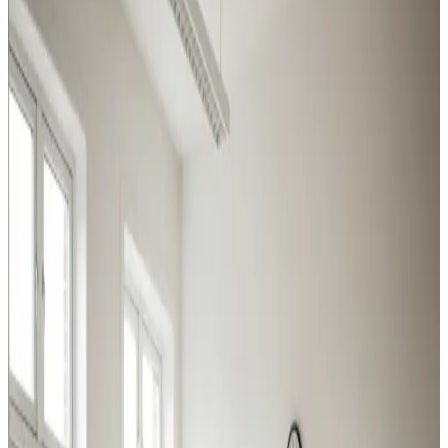
Vi dimensionerer og installerer ventilation til
virksomheder i Vojens — robuste anlæg til krævende
miljøer og effektive løsninger til kontor og butik.
Procesventilation
Udsugning ved svejsning, slibning og kemikalier i Vojens.
Overholder Arbejdstilsynets krav.
Læs mere