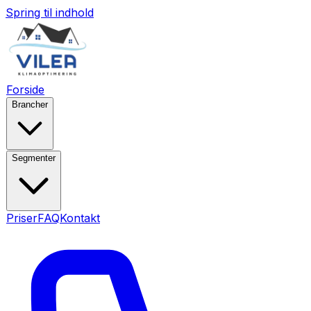
Spring til indhold
Forside
Brancher
Segmenter
Priser
FAQ
Kontakt