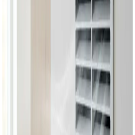
Dimensionering efter BR18 og AT-krav