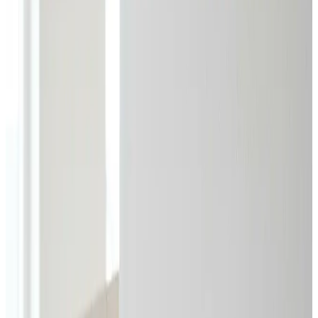
Skal din virksomhed i Vojens have professionel industri-
og erhvervsventilation? Vi dimensionerer, installerer og
servicerer store anlæg til haller, lager, produktion og
kontorer — efter BR18 og Arbejdstilsynets krav.