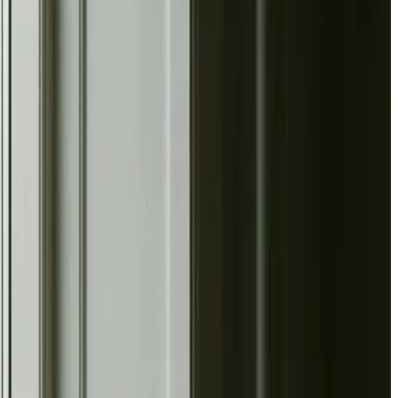
ion med CO₂-styring — vi dimensionerer korrekt og leverer