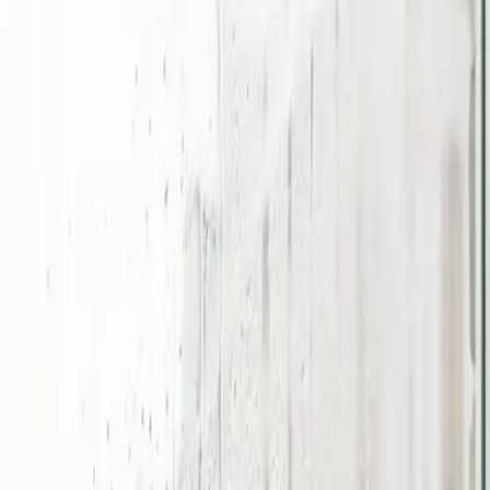
ra svejserøgsudsugning og støvhåndtering til kontorventilat