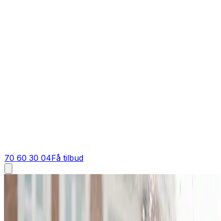
70 60 30 04
Få tilbud
Industriventilation i
Vemb
Industriventilation i
Vemb