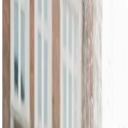
Vi er din industriventilations-partner i Vemb og omegn. F
fuld måledokumentation.