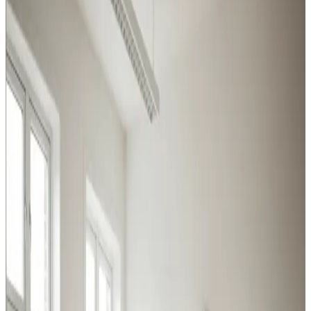
Tistrup
Uanset om det er procesudsugning, hal-ventilation eller
behovsstyret kontorluft, har vi løsningen til erhverv og
industri i Tistrup.
Procesventilation
Udsugning ved svejsning, slibning og kemikalier i Tistrup.
Overholder Arbejdstilsynets krav.
Læs mere