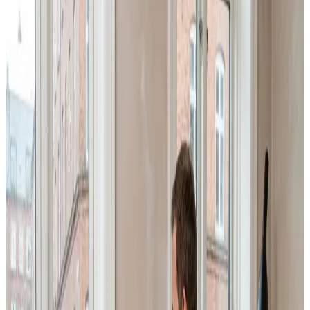
Professionel erhvervsventilation i Tistrup: vi projekterer
og installerer ventilation til fabrikker, lagerhaller,
værksteder og kontorer, så I overholder lovkrav og får
et sundt arbejdsmiljø.