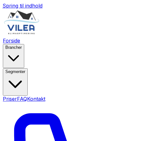
Spring til indhold
Forside
Brancher
Segmenter
Priser
FAQ
Kontakt