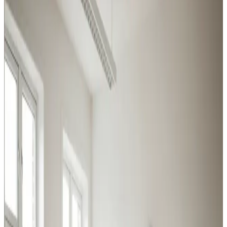
Tinglev
Uanset om det er procesudsugning, hal-ventilation eller
behovsstyret kontorluft, har vi løsningen til erhverv og
industri i Tinglev.
Procesventilation
Udsugning ved svejsning, slibning og kemikalier i Tinglev.
Overholder Arbejdstilsynets krav.
Læs mere