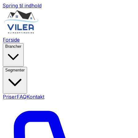
Spring til indhold
Forside
Brancher
Segmenter
Priser
FAQ
Kontakt