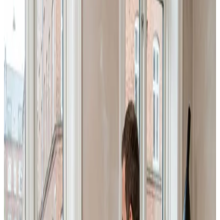
Professionel erhvervsventilation i Tinglev: vi projekterer
og installerer ventilation til fabrikker, lagerhaller,
værksteder og kontorer, så I overholder lovkrav og får
et sundt arbejdsmiljø.