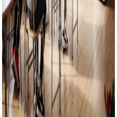
Skoleventilation
Frisk luft og bedre koncentration i skoler og institutioner
i Tårnby.
Læs mere