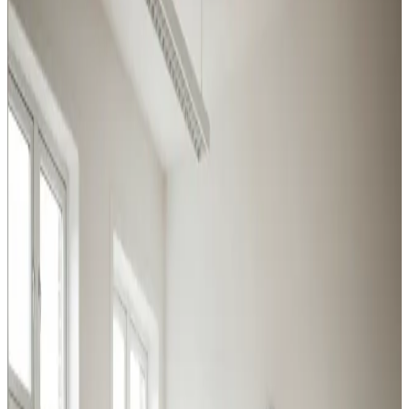
brancher
Uanset om det er procesudsugning, hal-ventilation eller
behovsstyret kontorluft, har vi løsningen til erhverv og
industri i Tårnby.
Procesventilation
Udsugning ved svejsning, slibning og kemikalier i Tårnby.
Overholder Arbejdstilsynets krav.
Læs mere