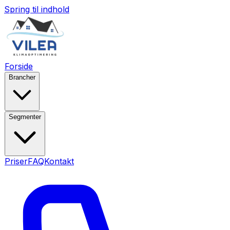
Spring til indhold
Forside
Brancher
Segmenter
Priser
FAQ
Kontakt