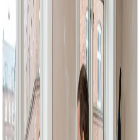
Skal din virksomhed i Tårnby have professionel industri-
og erhvervsventilation? Vi dimensionerer, installerer og
servicerer store anlæg til haller, lager, produktion og
kontorer — efter BR18 og Arbejdstilsynets krav.