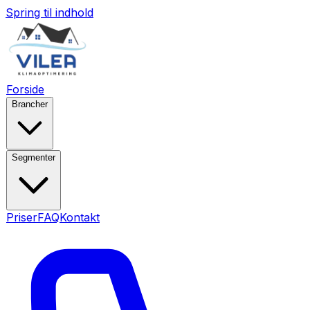
Spring til indhold
Forside
Brancher
Segmenter
Priser
FAQ
Kontakt