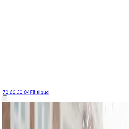
70 60 30 04
Få tilbud
Industriventilation i
Spjald
Industriventilation i
Spjald