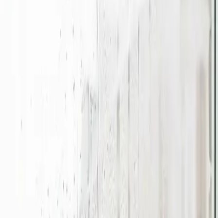
Spjald? Vi rykker ud, kortlægger behovet og leverer et dime