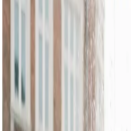
Brug for ventilation til haller, lager eller produktion i 
serviceaftale der holder det kørende.