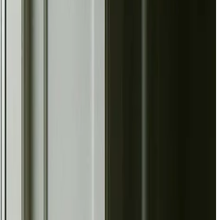
nsioneret anlæg der overholder AT-vejledningerne — og en