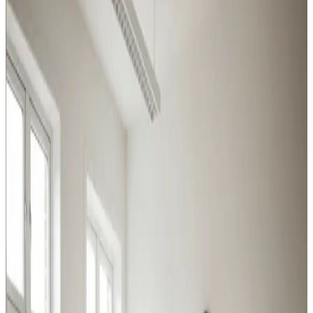
Vi tilbyder professionel ventilation til alle brancher i
Solrød — fra produktionshaller og lagerbygninger til
kontorer, værksteder og restauranter.
Procesventilation
Udsugning ved svejsning, slibning og kemikalier i Solrød.
Overholder Arbejdstilsynets krav.
Læs mere