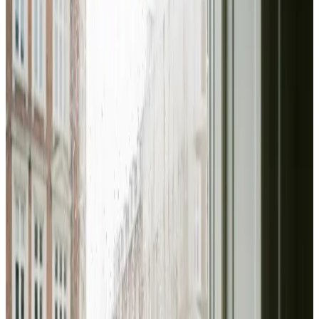
Vi er din industriventilations-partner i Solrød og omegn.
Fra svejserøgsudsugning og støvhåndtering til
kontorventilation med CO₂-styring — vi dimensionerer
korrekt og leverer fuld måledokumentation.