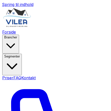
Spring til indhold
Forside
Brancher
Segmenter
Priser
FAQ
Kontakt