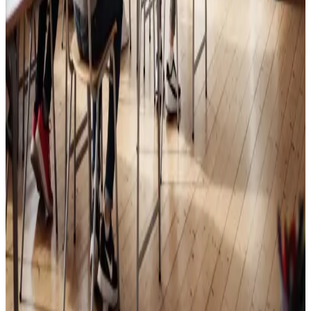
Skoleventilation
Frisk luft og bedre koncentration i skoler og institutioner
i Solrød.
Læs mere