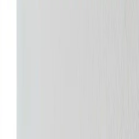
g erhvervsventilation? Vi dimensionerer, installerer og serv