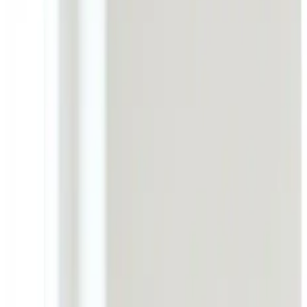
Skal din virksomhed i Bording have professionel industri- o
kontorer — efter BR18 og Arbejdstilsynets krav.