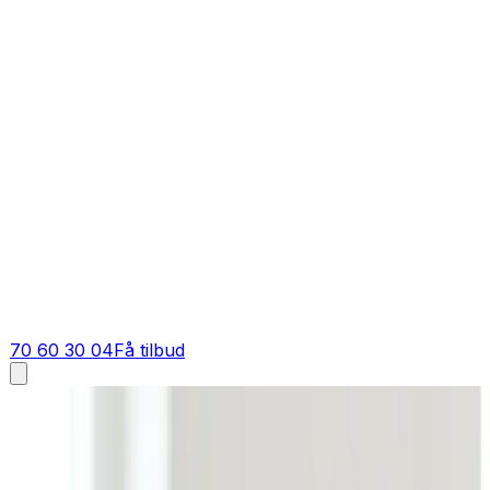
70 60 30 04
Få tilbud
Industriventilation i
Bording
Industriventilation i
Bording