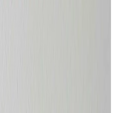
icerer store anlæg til haller, lager, produktion og