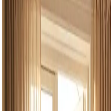
I Brande leverer vi ventilation til erhverv og industri fra
dokumenterede luftmængder.