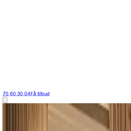
70 60 30 04
Få tilbud
Industriventilation i
Brande
Industriventilation i
Brande