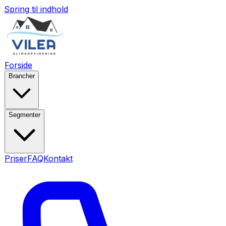
Spring til indhold
Forside
Brancher
Segmenter
Priser
FAQ
Kontakt