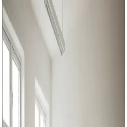
Vores ventilationsløsninger i
Bogense
Vi dimensionerer og installerer ventilation til
virksomheder i Bogense — robuste anlæg til krævende
miljøer og effektive løsninger til kontor og butik.
Procesventilation
Udsugning ved svejsning, slibning og kemikalier i
Bogense. Overholder Arbejdstilsynets krav.
Læs mere