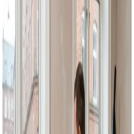
Skal din virksomhed i Bogense have professionel
industri- og erhvervsventilation? Vi dimensionerer,
installerer og servicerer store anlæg til haller, lager,
produktion og kontorer — efter BR18 og Arbejdstilsynets
krav.