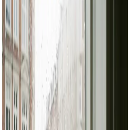
Brug for ventilation til haller, lager eller produktion i
Skive? Vi rykker ud, kortlægger behovet og leverer et
dimensioneret anlæg der overholder AT-vejledningerne
— og en serviceaftale der holder det kørende.