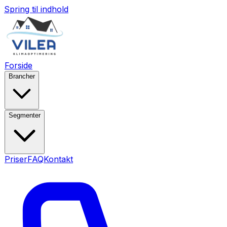
Spring til indhold
Forside
Brancher
Segmenter
Priser
FAQ
Kontakt