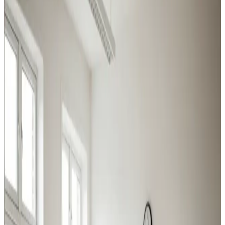
Industri, produktion, lager og kontor i Skive: vi leverer
ventilation der matcher belastningen og overholder
Arbejdstilsynets krav.
Procesventilation
Udsugning ved svejsning, slibning og kemikalier i Skive.
Overholder Arbejdstilsynets krav.
Læs mere