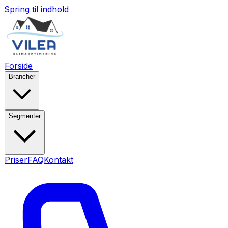
Spring til indhold
Forside
Brancher
Segmenter
Priser
FAQ
Kontakt