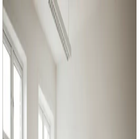
Industriventilation i Skanderborg —
alle brancher
Industri, produktion, lager og kontor i Skanderborg: vi
leverer ventilation der matcher belastningen og
overholder Arbejdstilsynets krav.
Procesventilation
Udsugning ved svejsning, slibning og kemikalier i
Skanderborg. Overholder Arbejdstilsynets krav.
Læs mere