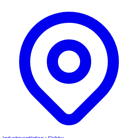
Industriventilation i
Skibby