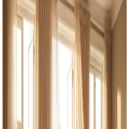
Brug for ventilation til haller, lager eller produktion i
Skanderborg? Vi rykker ud, kortlægger behovet og
leverer et dimensioneret anlæg der overholder AT-
vejledningerne — og en serviceaftale der holder det
kørende.