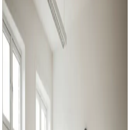
Silkeborg
Industri, produktion, lager og kontor i Silkeborg: vi
leverer ventilation der matcher belastningen og
overholder Arbejdstilsynets krav.
Procesventilation
Udsugning ved svejsning, slibning og kemikalier i
Silkeborg. Overholder Arbejdstilsynets krav.
Læs mere