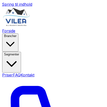
Spring til indhold
Forside
Brancher
Segmenter
Priser
FAQ
Kontakt