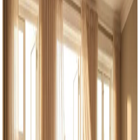
Brug for ventilation til haller, lager eller produktion i
Silkeborg? Vi rykker ud, kortlægger behovet og leverer
et dimensioneret anlæg der overholder AT-
vejledningerne — og en serviceaftale der holder det
kørende.