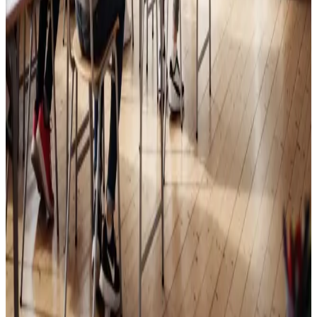
Skoleventilation
Frisk luft og bedre koncentration i skoler og institutioner
i Otterup.
Læs mere