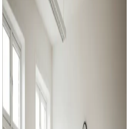
Industri, produktion, lager og kontor i Otterup: vi leverer
ventilation der matcher belastningen og overholder
Arbejdstilsynets krav.
Procesventilation
Udsugning ved svejsning, slibning og kemikalier i
Otterup. Overholder Arbejdstilsynets krav.
Læs mere