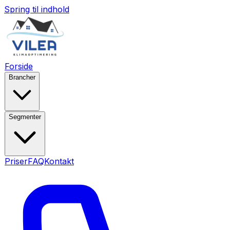
Spring til indhold
Forside
Brancher
Segmenter
Priser
FAQ
Kontakt