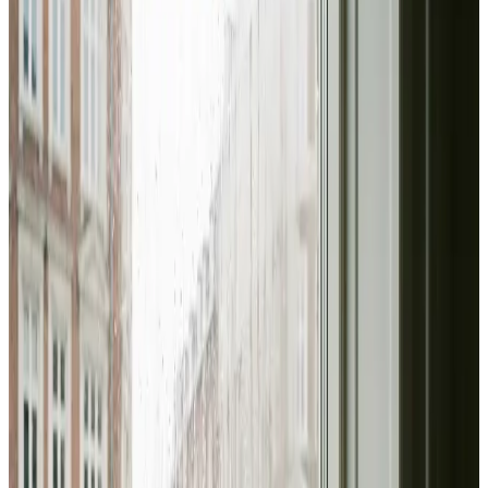
Vi er din industriventilations-partner i Otterup og omegn.
Fra svejserøgsudsugning og støvhåndtering til
kontorventilation med CO₂-styring — vi dimensionerer
korrekt og leverer fuld måledokumentation.