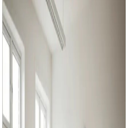
Randers
Uanset om det er procesudsugning, hal-ventilation eller
behovsstyret kontorluft, har vi løsningen til erhverv og
industri i Randers.
Procesventilation
Udsugning ved svejsning, slibning og kemikalier i
Randers. Overholder Arbejdstilsynets krav.
Læs mere