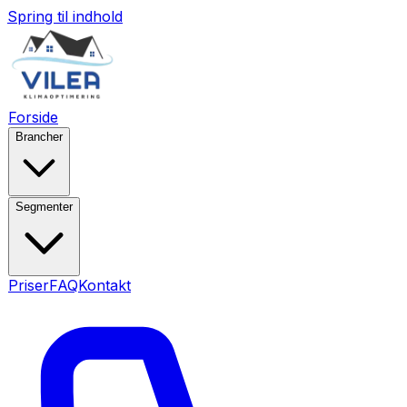
Spring til indhold
Forside
Brancher
Segmenter
Priser
FAQ
Kontakt