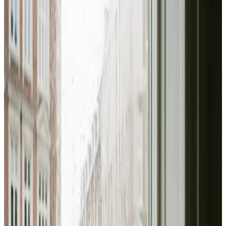
I Maribo leverer vi ventilation til erhverv og industri fra
ende til anden: behovsanalyse, dimensionering,
montering af store anlæg og fast serviceaftale. Altid med
dokumenterede luftmængder.