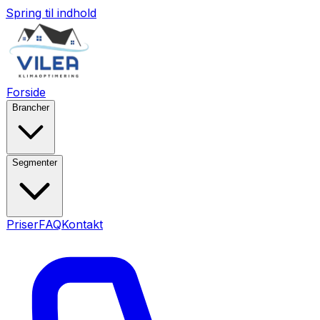
Spring til indhold
Forside
Brancher
Segmenter
Priser
FAQ
Kontakt