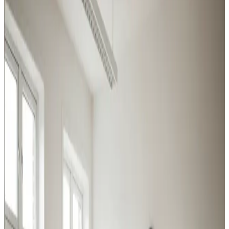
Fra svejserøgsudsugning til store centralanlæg: vi
dækker hele bredden af industri- og erhvervsventilation i
Maribo og omegn.
Procesventilation
Udsugning ved svejsning, slibning og kemikalier i Maribo.
Overholder Arbejdstilsynets krav.
Læs mere