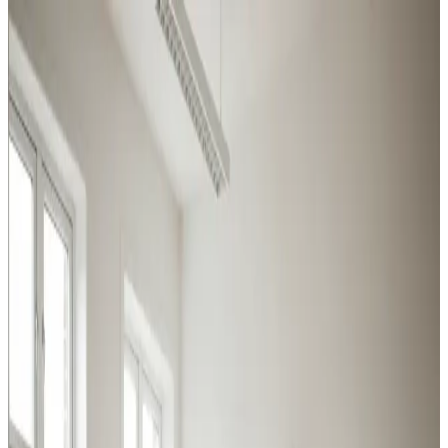
Erhvervs- og industriventilation i
Munkebo
Vi dimensionerer og installerer ventilation til
virksomheder i Munkebo — robuste anlæg til krævende
miljøer og effektive løsninger til kontor og butik.
Procesventilation
Udsugning ved svejsning, slibning og kemikalier i
Munkebo. Overholder Arbejdstilsynets krav.
Læs mere