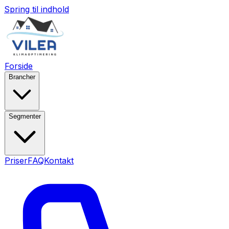
Spring til indhold
Forside
Brancher
Segmenter
Priser
FAQ
Kontakt