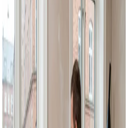
Skal din virksomhed i Munkebo have professionel
industri- og erhvervsventilation? Vi dimensionerer,
installerer og servicerer store anlæg til haller, lager,
produktion og kontorer — efter BR18 og Arbejdstilsynets
krav.