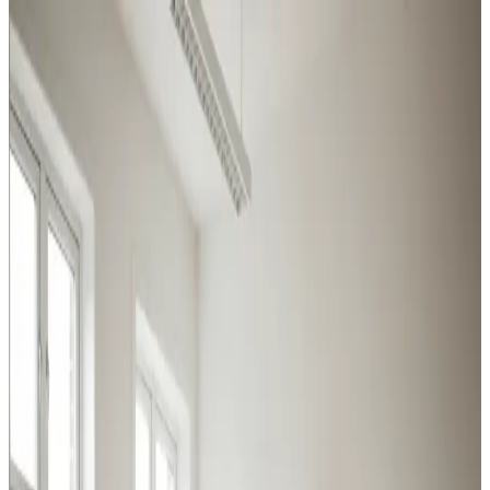
Det løser vi for erhverv og industri i
Langeskov
Industri, produktion, lager og kontor i Langeskov: vi
leverer ventilation der matcher belastningen og
overholder Arbejdstilsynets krav.
Procesventilation
Udsugning ved svejsning, slibning og kemikalier i
Langeskov. Overholder Arbejdstilsynets krav.
Læs mere