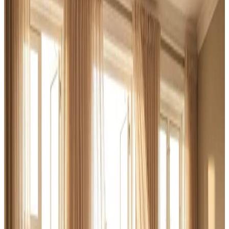
Brug for ventilation til haller, lager eller produktion i
Langeskov? Vi rykker ud, kortlægger behovet og leverer
et dimensioneret anlæg der overholder AT-
vejledningerne — og en serviceaftale der holder det
kørende.