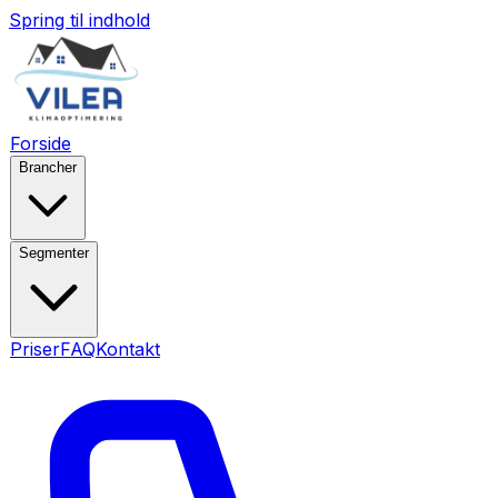
Spring til indhold
Forside
Brancher
Segmenter
Priser
FAQ
Kontakt