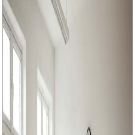
Fra svejserøgsudsugning til store centralanlæg: vi
dækker hele bredden af industri- og erhvervsventilation i
Langå og omegn.
Procesventilation
Udsugning ved svejsning, slibning og kemikalier i Langå.
Overholder Arbejdstilsynets krav.
Læs mere