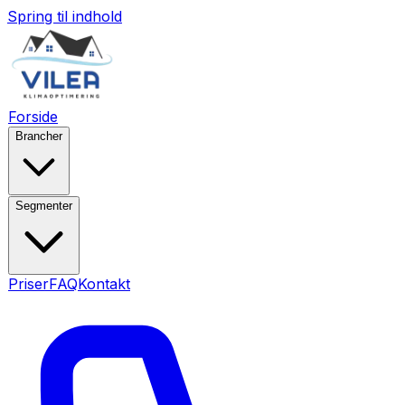
Spring til indhold
Forside
Brancher
Segmenter
Priser
FAQ
Kontakt