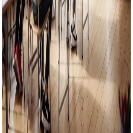
Skoleventilation
Frisk luft og bedre koncentration i skoler og institutioner
i Langå.
Læs mere