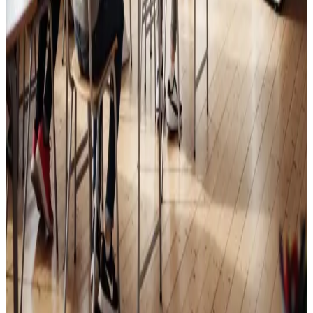
Skoleventilation
Frisk luft og bedre koncentration i skoler og institutioner
i Korsør.
Læs mere