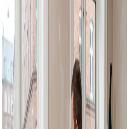
Har du brug for procesudsugning eller hal-ventilation i
Korsør? Vores ingeniører og montører løser opgaver i
produktion, værksteder og lagerbygninger — robuste
anlæg der holder til daglig drift.