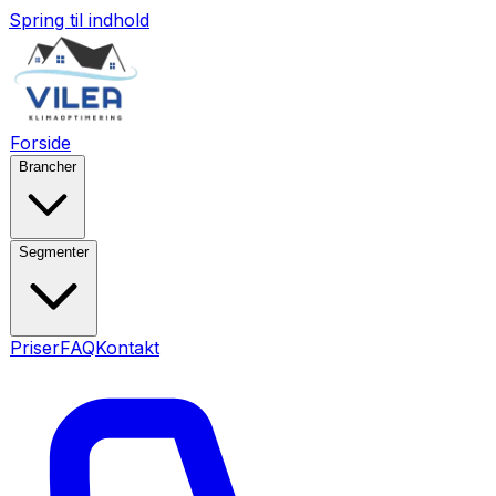
Spring til indhold
Forside
Brancher
Segmenter
Priser
FAQ
Kontakt