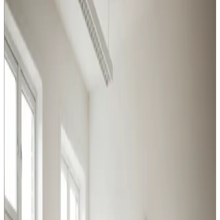
Korsør
Alle erhvervstyper i Korsør kan få den rette ventilation
hos os — vi rådgiver om central kontra decentral og om
proces- kontra komfortventilation.
Procesventilation
Udsugning ved svejsning, slibning og kemikalier i Korsør.
Overholder Arbejdstilsynets krav.
Læs mere