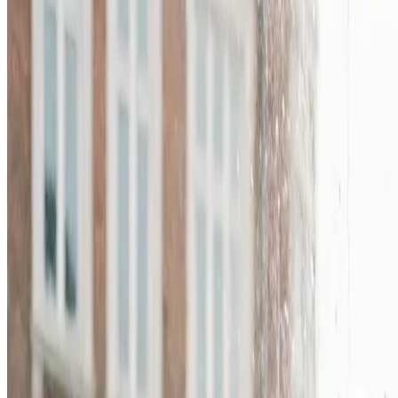
I Hvide Sande leverer vi ventilation til erhverv og industr
dokumenterede luftmængder.