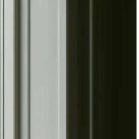
ng af store anlæg og fast serviceaftale. Altid med