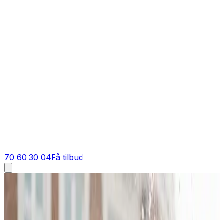
70 60 30 04
Få tilbud
Industriventilation i
Hvide Sande
Industriventilation i
Hvide Sande