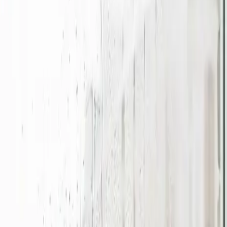
i fra ende til anden: behovsanalyse, dimensionering, monteri