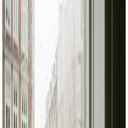
Brug for ventilation til haller, lager eller produktion i
Hvalsø? Vi rykker ud, kortlægger behovet og leverer et
dimensioneret anlæg der overholder AT-vejledningerne
— og en serviceaftale der holder det kørende.