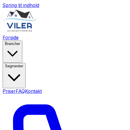
Spring til indhold
Forside
Brancher
Segmenter
Priser
FAQ
Kontakt