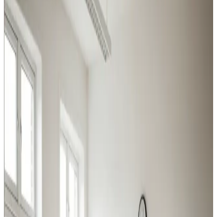
Industri, produktion, lager og kontor i Hvalsø: vi leverer
ventilation der matcher belastningen og overholder
Arbejdstilsynets krav.
Procesventilation
Udsugning ved svejsning, slibning og kemikalier i Hvalsø.
Overholder Arbejdstilsynets krav.
Læs mere