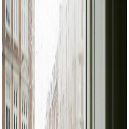
I Hornbæk leverer vi ventilation til erhverv og industri
fra ende til anden: behovsanalyse, dimensionering,
montering af store anlæg og fast serviceaftale. Altid med
dokumenterede luftmængder.