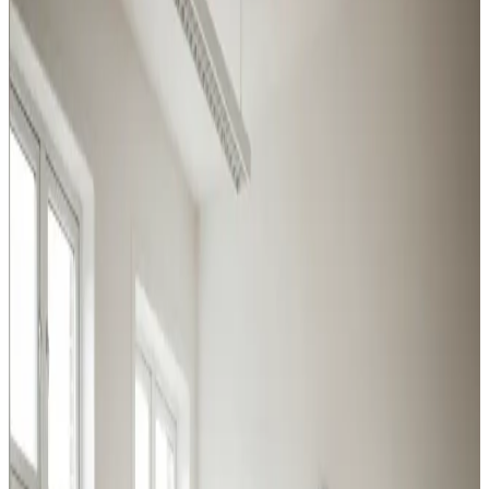
Hornbæk
Fra svejserøgsudsugning til store centralanlæg: vi
dækker hele bredden af industri- og erhvervsventilation i
Hornbæk og omegn.
Procesventilation
Udsugning ved svejsning, slibning og kemikalier i
Hornbæk. Overholder Arbejdstilsynets krav.
Læs mere