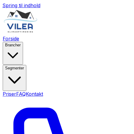
Spring til indhold
Forside
Brancher
Segmenter
Priser
FAQ
Kontakt