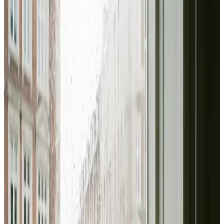
Vi er din industriventilations-partner i Holstebro og
omegn. Fra svejserøgsudsugning og støvhåndtering til
kontorventilation med CO₂-styring — vi dimensionerer
korrekt og leverer fuld måledokumentation.