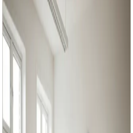
Holstebro
Fra svejserøgsudsugning til store centralanlæg: vi
dækker hele bredden af industri- og erhvervsventilation i
Holstebro og omegn.
Procesventilation
Udsugning ved svejsning, slibning og kemikalier i
Holstebro. Overholder Arbejdstilsynets krav.
Læs mere