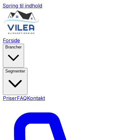
Spring til indhold
Forside
Brancher
Segmenter
Priser
FAQ
Kontakt