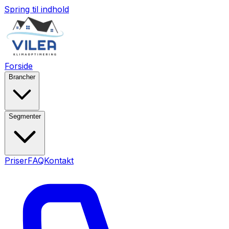
Spring til indhold
Forside
Brancher
Segmenter
Priser
FAQ
Kontakt