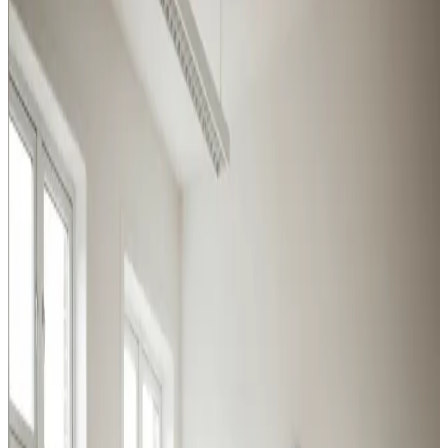
Helsingør
Industri, produktion, lager og kontor i Helsingør: vi
leverer ventilation der matcher belastningen og
overholder Arbejdstilsynets krav.
Procesventilation
Udsugning ved svejsning, slibning og kemikalier i
Helsingør. Overholder Arbejdstilsynets krav.
Læs mere