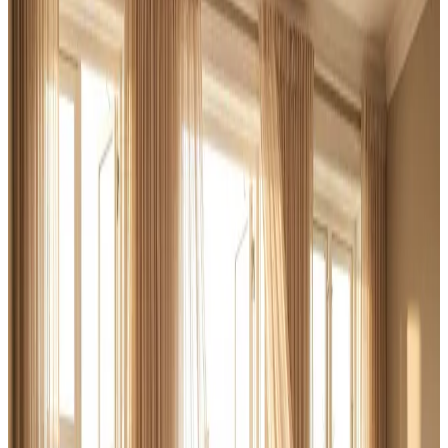
Skal et produktions- eller lagermiljø i Helsingør have styr
på luftkvaliteten? Vi designer ventilationsløsninger der
håndterer store luftmængder, procesforurening og
varmegenvinding — med fast pris fra start.