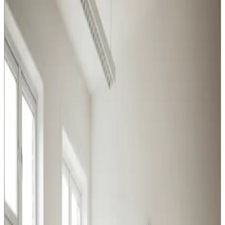
Struer
Vi dimensionerer og installerer ventilation til
virksomheder i Struer — robuste anlæg til krævende
miljøer og effektive løsninger til kontor og butik.
Procesventilation
Udsugning ved svejsning, slibning og kemikalier i Struer.
Overholder Arbejdstilsynets krav.
Læs mere