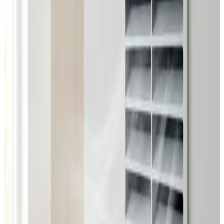
Dimensionering efter BR18 og AT-krav