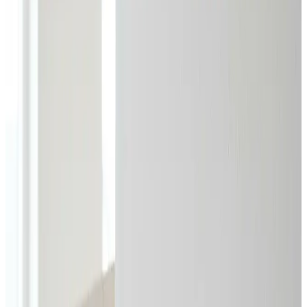
Professionel erhvervsventilation i Struer: vi projekterer
og installerer ventilation til fabrikker, lagerhaller,
værksteder og kontorer, så I overholder lovkrav og får
et sundt arbejdsmiljø.