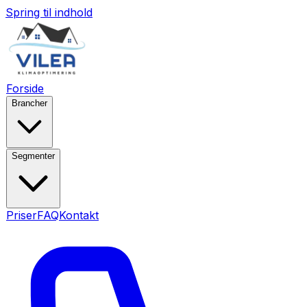
Spring til indhold
Forside
Brancher
Segmenter
Priser
FAQ
Kontakt