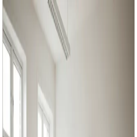
Industriventilation i Søndersø — alle
brancher
Alle erhvervstyper i Søndersø kan få den rette
ventilation hos os — vi rådgiver om central kontra
decentral og om proces- kontra komfortventilation.
Procesventilation
Udsugning ved svejsning, slibning og kemikalier i
Søndersø. Overholder Arbejdstilsynets krav.
Læs mere