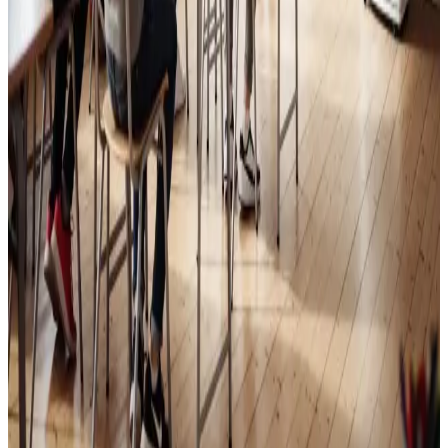
Skoleventilation
Frisk luft og bedre koncentration i skoler og institutioner
i Søndersø.
Læs mere