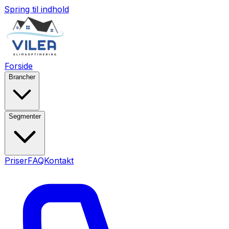
Spring til indhold
Forside
Brancher
Segmenter
Priser
FAQ
Kontakt