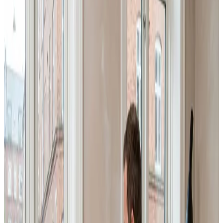
Skal din virksomhed i Søndersø have professionel
industri- og erhvervsventilation? Vi dimensionerer,
installerer og servicerer store anlæg til haller, lager,
produktion og kontorer — efter BR18 og Arbejdstilsynets
krav.