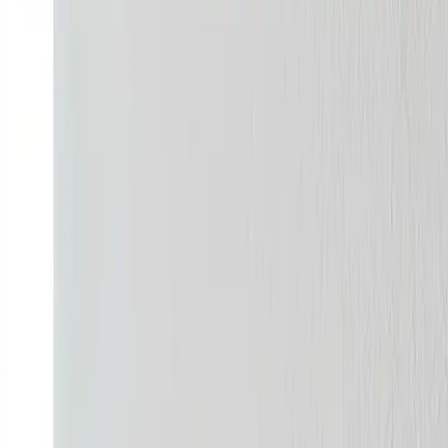
og installerer ventilation til fabrikker, lagerhaller, værkst