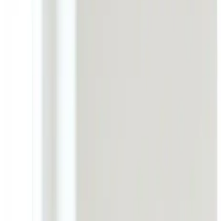
Professionel erhvervsventilation i Ølstykke: vi projekterer 
arbejdsmiljø.