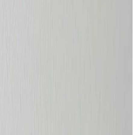
eder og kontorer, så I overholder lovkrav og får et sundt