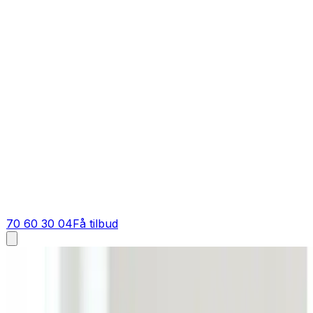
70 60 30 04
Få tilbud
Industriventilation i
Ølstykke
Industriventilation i
Ølstykke