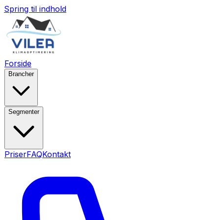
Spring til indhold
Forside
Brancher
Segmenter
Priser
FAQ
Kontakt