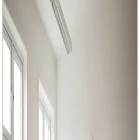
alle brancher
Industri, produktion, lager og kontor i Nørre Nebel: vi
leverer ventilation der matcher belastningen og
overholder Arbejdstilsynets krav.
Procesventilation
Udsugning ved svejsning, slibning og kemikalier i Nørre
Nebel. Overholder Arbejdstilsynets krav.
Læs mere