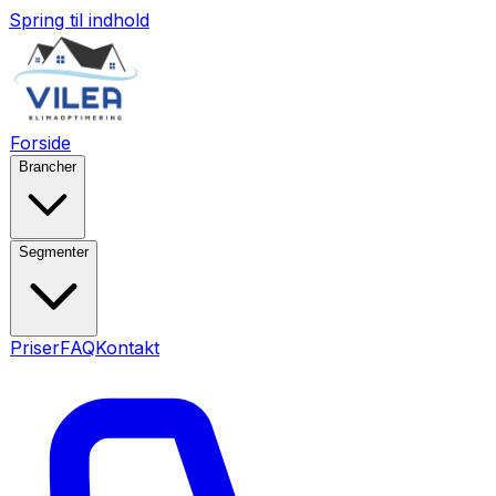
Spring til indhold
Forside
Brancher
Segmenter
Priser
FAQ
Kontakt