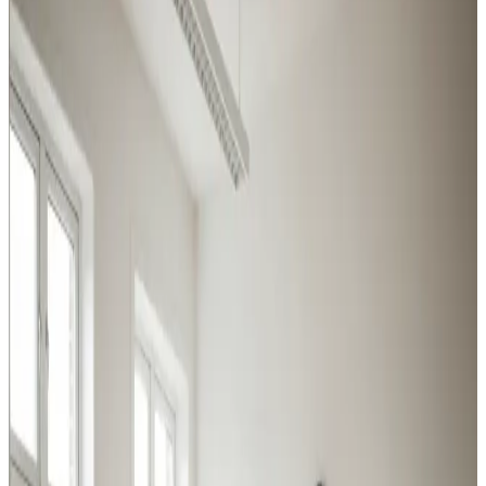
Industri, produktion, lager og kontor i Løgstør: vi leverer
ventilation der matcher belastningen og overholder
Arbejdstilsynets krav.
Procesventilation
Udsugning ved svejsning, slibning og kemikalier i
Løgstør. Overholder Arbejdstilsynets krav.
Læs mere