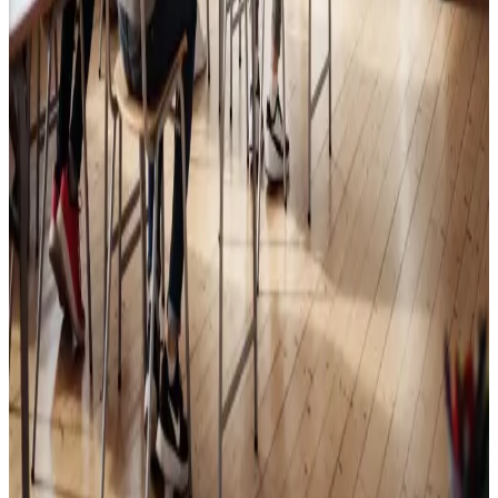
Skoleventilation
Frisk luft og bedre koncentration i skoler og institutioner
i Løgstør.
Læs mere