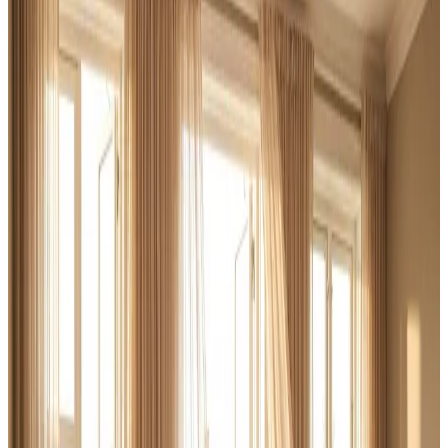
Vi er din industriventilations-partner i Løgstør og omegn.
Fra svejserøgsudsugning og støvhåndtering til
kontorventilation med CO₂-styring — vi dimensionerer
korrekt og leverer fuld måledokumentation.