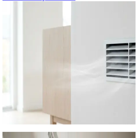
Vores ventilationsløsninger i Løgstør