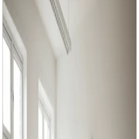
alle brancher
Vi tilbyder professionel ventilation til alle brancher i
Kerteminde — fra produktionshaller og lagerbygninger til
kontorer, værksteder og restauranter.
Procesventilation
Udsugning ved svejsning, slibning og kemikalier i
Kerteminde. Overholder Arbejdstilsynets krav.
Læs mere