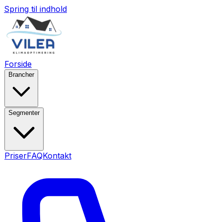
Spring til indhold
Forside
Brancher
Segmenter
Priser
FAQ
Kontakt