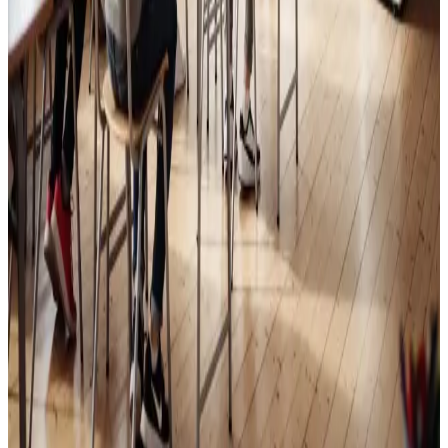
Skoleventilation
Frisk luft og bedre koncentration i skoler og institutioner
i Guderup.
Læs mere