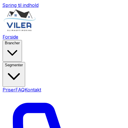
Spring til indhold
Forside
Brancher
Segmenter
Priser
FAQ
Kontakt