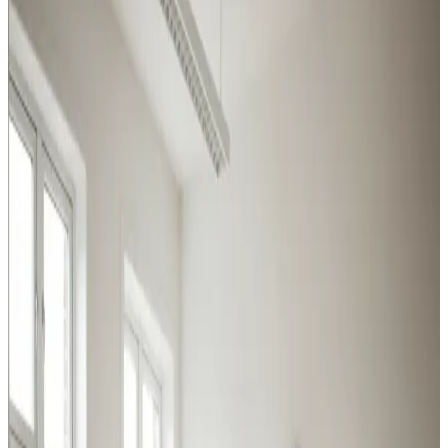
brancher
Fra svejserøgsudsugning til store centralanlæg: vi
dækker hele bredden af industri- og erhvervsventilation i
Guderup og omegn.
Procesventilation
Udsugning ved svejsning, slibning og kemikalier i
Guderup. Overholder Arbejdstilsynets krav.
Læs mere