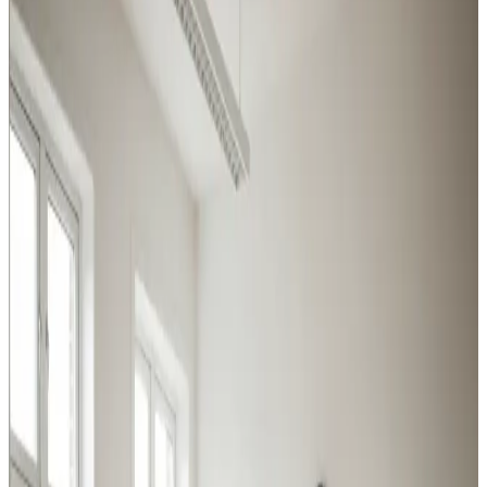
Fra svejserøgsudsugning til store centralanlæg: vi
dækker hele bredden af industri- og erhvervsventilation i
Gjern og omegn.
Procesventilation
Udsugning ved svejsning, slibning og kemikalier i Gjern.
Overholder Arbejdstilsynets krav.
Læs mere