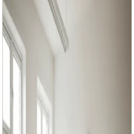
brancher
Vi dimensionerer og installerer ventilation til
virksomheder i Ebeltoft — robuste anlæg til krævende
miljøer og effektive løsninger til kontor og butik.
Procesventilation
Udsugning ved svejsning, slibning og kemikalier i
Ebeltoft. Overholder Arbejdstilsynets krav.
Læs mere