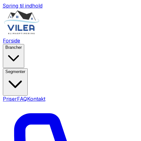
Spring til indhold
Forside
Brancher
Segmenter
Priser
FAQ
Kontakt