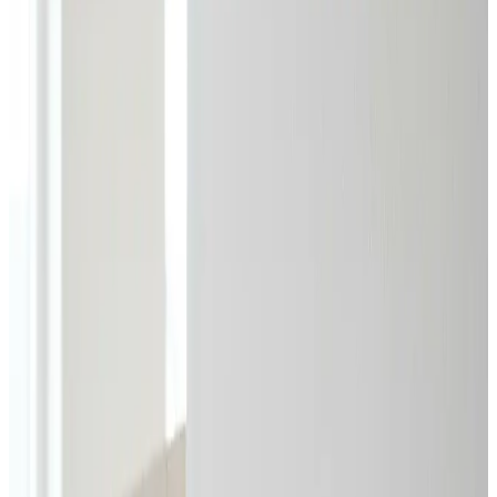
Skal din virksomhed i Ebeltoft have professionel industri-
og erhvervsventilation? Vi dimensionerer, installerer og
servicerer store anlæg til haller, lager, produktion og
kontorer — efter BR18 og Arbejdstilsynets krav.