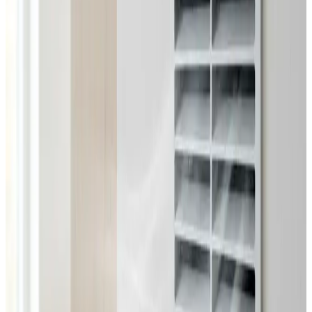
Dimensionering efter BR18 og AT-krav