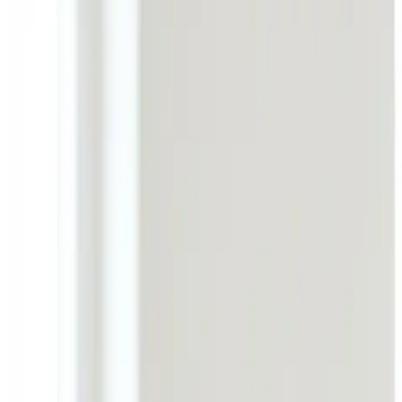
VentilationIndustri klarer hele opgaven i Assens: store ce
service.