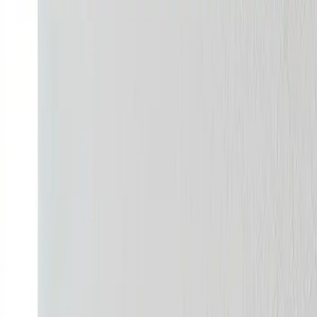
ntralanlæg, procesventilation ved kilden og behovsstyret kon