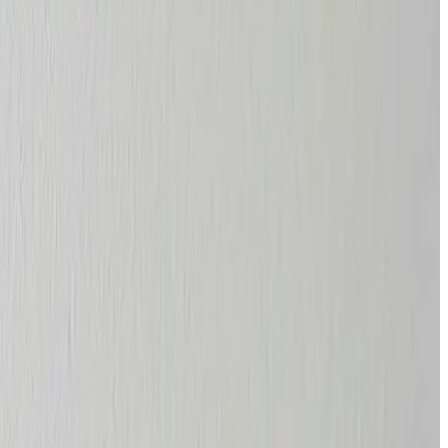
torventilation. Én partner fra dimensionering til løbende