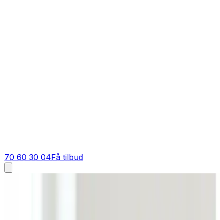
70 60 30 04
Få tilbud
Industriventilation i
Assens
Industriventilation i
Assens