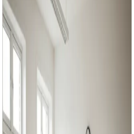
Industri, produktion, lager og kontor i Aalborg: vi leverer
ventilation der matcher belastningen og overholder
Arbejdstilsynets krav.
Procesventilation
Udsugning ved svejsning, slibning og kemikalier i
Aalborg. Overholder Arbejdstilsynets krav.
Læs mere