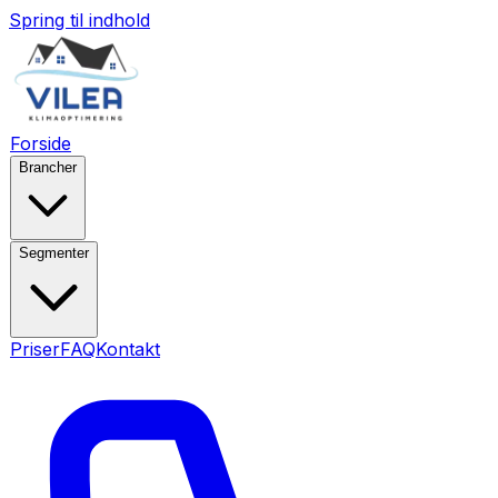
Spring til indhold
Forside
Brancher
Segmenter
Priser
FAQ
Kontakt