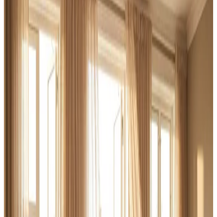
Skal et produktions- eller lagermiljø i Aalborg have styr
på luftkvaliteten? Vi designer ventilationsløsninger der
håndterer store luftmængder, procesforurening og
varmegenvinding — med fast pris fra start.